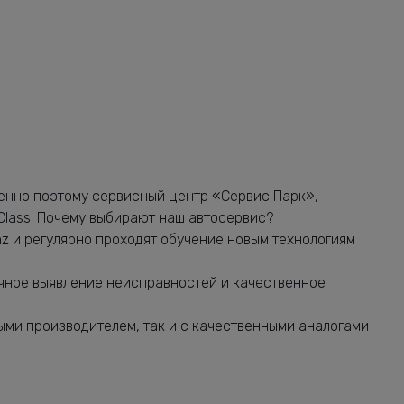
от 2240 руб.
от 2120 руб.
от 1160 руб.
от 680 руб.
от 1640 руб.
от 2240 руб.
енно поэтому сервисный центр «Сервис Парк»,
от 3080 руб.
Class. Почему выбирают наш автосервис?
 и регулярно проходят обучение новым технологиям
от 2240 руб.
от 1160 руб.
чное выявление неисправностей и качественное
от 5320 руб.
ми производителем, так и с качественными аналогами
от 2400 руб.
от 2760 руб.
от 7400 руб.