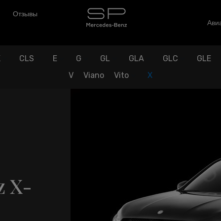
Отзывы
Авиа
K
CLS
E
G
GL
GLA
GLC
GLE
V
Viano
Vito
X
z X-