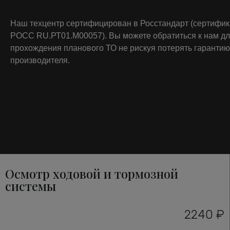
Наш техцентр сертифицирован в Росстандарт (сертифи
РОСС RU.РТ01.М00057). Вы можете обратиться к нам д
прохождения планового ТО не рискуя потерять гарантию
производителя.
Осмотр ходовой и тормозной
системы
2240 ₽