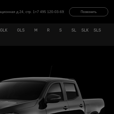
ционная д.24, стр. 1
+7 495 120-03-69
Позвонить
GLK
GLS
M
R
S
SL
SLK
SLS