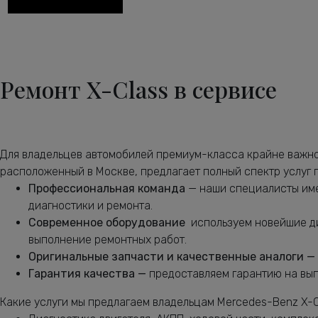
Диагностика ходовой части Мерседес-Бенц X-Class
Диагностика электрики автомобиля X-Class
Замена антифриза Мерседес-Бенц X-Class
Ремонт X-Class в сервисе
Замена воздушного фильтра Мерседес-Бенц X-Class
Замена задних тормозных дисков Мерседес-Бенц X-Class
Замена задних тормозных колодок Мерседес-Бенц X-Clas
Для владельцев автомобилей премиум-класса крайне важно
Замена масла в АКПП Мерседес-Бенц X-Class
расположенный в Москве, предлагает полный спектр услуг
Замена масла в двигателе Мерседес-Бенц X-Class
Профессиональная команда
— наши специалисты име
диагностики и ремонта.
Замена масла в раздатке Мерседес-Бенц X-Class
Современное оборудование
используем новейшие д
Замена масляного насоса Мерседес-Бенц X-Class
выполнение ремонтных работ.
Оригинальные запчасти и качественные аналоги —
Замена масляного фильтра Мерседес-Бенц X-Class
Гарантия качества —
предоставляем гарантию на вып
Замена опоры амортизатора X-Class
Какие услуги мы предлагаем владельцам Mercedes-Benz X-C
Замена переднего сальника коленвала X-Class