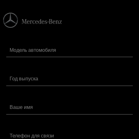
от 2120 руб.
подвески E-Class
Замена салонного фильтра Мерседес-
от 1160 руб.
Бенц E-Class
Замена сальника коленвала
от 9800 руб.
Мерседес-Бенц E-Class
Замена сальника распредвала E-Class
от 3400 руб.
Замена свечей зажигания Мерседес-
от 1480 руб.
Бенц E-Class
Замена топливного фильтра
от 2440 руб.
Мерседес-Бенц E-Class
Замена тормозной жидкости
от 2120 руб.
Мерседес-Бенц E-Class
Замена шаровой опоры Мерседес-
от 1800 руб.
Бенц E-Class
Заправка автокондиционера
от 2240 руб.
Мерседес-Бенц E-Class
Компьютерная диагностика E-Class
от 3840 руб.