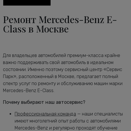
двигателя E-Class
Диагностика тормозной системы
от 2600 руб.
Ремонт Mercedes-Benz E-
Мерседес-Бенц E-Class
Диагностика ходовой части
Class в Москве
от 2240 руб.
Мерседес-Бенц E-Class
Диагностика электрики автомобиля E-
от 2120 руб.
Class
Замена антифриза Мерседес-Бенц E-
от 1160 руб.
Для владельцев автомобилей премиум-класса крайне
Class
важно поддерживать свой автомобиль в идеальном
Замена воздушного фильтра
от 680 руб.
состоянии. Именно поэтому сервисный центр «Сервис
Мерседес-Бенц E-Class
Парк», расположенный в Москве, предлагает полный
Замена задних тормозных дисков
от 1640 руб.
спектр услуг по ремонту и обслуживанию машин марки
Мерседес-Бенц E-Class
Mercedes-Benz E-Class.
Замена задних тормозных колодок
от 2240 руб.
Мерседес-Бенц E-Class
Почему выбирают наш автосервис?
Замена масла в АКПП Мерседес-Бенц
от 3080 руб.
Профессиональная команда
— наши специалисты
E-Class
имеют многолетний опыт работы с автомобилями
Замена масла в двигателе Мерседес-
от 2240 руб.
Mercedes-Benz и регулярно проходят обучение
Бенц E-Class