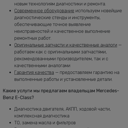
новым технологиям диагностики и ремонта.
Замена масла в раздатке Мерседес-
от 1160 руб.
Современное оборудование
используем новейшие
Бенц E-Class
диагностические стенды и инструменты,
Замена масляного насоса Мерседес-
от 5320 руб.
обеспечивающие точное выявление
Бенц E-Class
неисправностей и качественное выполнение
Замена масляного фильтра Мерседес-
от 2400 руб.
ремонтных работ.
Бенц E-Class
Оригинальные запчасти и качественные аналоги
—
Замена опоры амортизатора E-Class
от 2760 руб.
работаем как с оригинальными запчастями,
Замена переднего сальника
рекомендованными производителем, так и с
от 7400 руб.
коленвала E-Class
качественными аналогами
Замена передних амортизаторов
Гарантия качества
— предоставляем гарантию на
от 3400 руб.
Мерседес-Бенц E-Class
выполненные работы и установленные детали.
Замена передних тормозных дисков
от 1160 руб.
Мерседес-Бенц E-Class
Какие услуги мы предлагаем владельцам Mercedes-
Замена передних тормозных колодок
Benz E-Class?
от 2240 руб.
Мерседес-Бенц E-Class
Диагностика двигателя, АКПП, ходовой части,
Замена подушек двигателя E-Class
от 5000 руб.
комплексная диагностика
Замена подшипника генератора
ТО, замена масла и фильтров
от 6600 руб.
Мерседес-Бенц E-Class