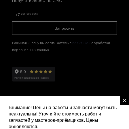
Получить адрес по СМС
Запросить
Нажимая кнопку вы соглашаетесь с
политикой
обработки
персональных данных
Внимание! Цены на работы и запчасти могут быть
неактуальны! Уточняйте стоимость работ и
Политика конфиденциальности
запчастей у мастеров-приёмщиков. Цены
обновляются.
Ремонт и сервис Ленд Ровер