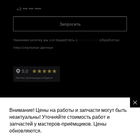
Запросить
Нажимая кнопку вы соглашаетесь с
политикой
обработки
персональных данных
Внимание! Цены на работы и запчасти могут быть
неактуальны! Уточняйте стоимость работ и
Политика конфиденциальности
запчастей у мастеров-приёмщиков. Цены
обновляются.
Ремонт и сервис Ленд Ровер