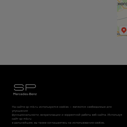
На сайте sp-mb.ru используются cookies — являются необходимым для
улучшения
функциональности, визуализации и корректной работы веб-сайта. Используя
сайт sp-mb.ru
в дальнейшем, вы также соглашаетесь на использование cookies.