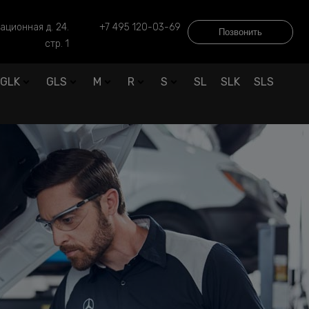
ационная д. 24.
+7 495 120-03-69
Позвонить
стр. 1
GLK
GLS
M
R
S
SL
SLK
SLS