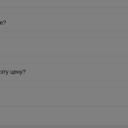
ке?
 эту цену?