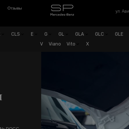
Отзывы
ул. Ави
K
CLS
E
G
GL
GLA
GLC
GLE
V
Viano
Vito
X
я