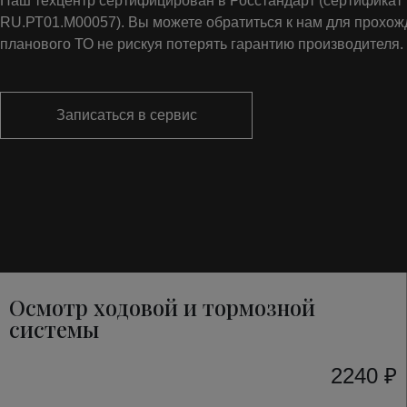
Наш техцентр сертифицирован в Росстандарт (сертифика
RU.РТ01.М00057). Вы можете обратиться к нам для прохо
планового ТО не рискуя потерять гарантию производителя.
Записаться в сервис
Осмотр ходовой и тормозной
системы
2240 ₽