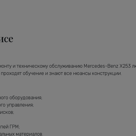
исе
емонту и техническому обслуживанию Mercedes-Benz X253 л
о проходят обучение и знают все нюансы конструкции.
ного оборудования;
ого управления;
исков;
епей ГРМ;
альных материалов.