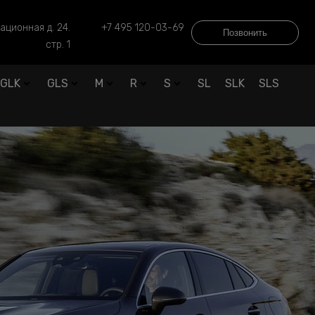
ационная д. 24.
+7 495 120-03-69
Позвонить
стр. 1
GLK
GLS
M
R
S
SL
SLK
SLS