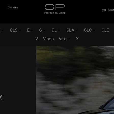
Отзывы
ул. Ави
K
CLS
E
G
GL
GLA
GLC
GLE
V
Viano
Vito
X
z