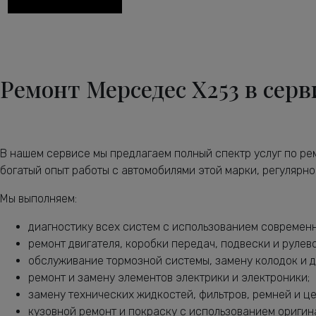
Диагностика ходовой части Мерседес-Бенц X253
Диагностика электрики автомобиля X253
Замена антифриза Мерседес-Бенц X253
Ремонт Мерседес X253 в серв
Замена воздушного фильтра Мерседес-Бенц X253
Замена задних тормозных дисков Мерседес-Бенц X253
Замена задних тормозных колодок Мерседес-Бенц X253
В нашем сервисе мы предлагаем полный спектр услуг по р
Замена масла в АКПП Мерседес-Бенц X253
богатый опыт работы с автомобилями этой марки, регулярн
Замена масла в двигателе Мерседес-Бенц X253
Мы выполняем:
Замена масла в раздатке Мерседес-Бенц X253
диагностику всех систем с использованием современ
Замена масляного насоса Мерседес-Бенц X253
ремонт двигателя, коробки передач, подвески и рулев
обслуживание тормозной системы, замену колодок и д
Замена масляного фильтра Мерседес-Бенц X253
ремонт и замену элементов электрики и электроники;
Замена опоры амортизатора X253
замену технических жидкостей, фильтров, ремней и ц
кузовной ремонт и покраску с использованием оригин
Замена переднего сальника коленвала X253