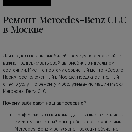
Диагностика тормозной системы
от 2600 руб.
Мерседес-Бенц CLC
Ремонт Mercedes-Benz CLC
Диагностика ходовой части
от 2240 руб.
в Москве
Мерседес-Бенц CLC
Диагностика электрики автомобиля
от 2120 руб.
CLC
Замена антифриза Мерседес-Бенц
от 1160 руб.
CLC
Для владельцев автомобилей премиум-класса крайне
Замена воздушного фильтра
важно поддерживать свой автомобиль в идеальном
от 680 руб.
Мерседес-Бенц CLC
состоянии. Именно поэтому сервисный центр «Сервис
Замена задних тормозных дисков
Парк», расположенный в Москве, предлагает полный
от 1640 руб.
Мерседес-Бенц CLC
спектр услуг по ремонту и обслуживанию машин марки
Замена задних тормозных колодок
Mercedes-Benz CLC.
от 2240 руб.
Мерседес-Бенц CLC
Почему выбирают наш автосервис?
Замена масла в АКПП Мерседес-Бенц
от 3080 руб.
CLC
Профессиональная команда
— наши специалисты
Замена масла в двигателе Мерседес-
имеют многолетний опыт работы с автомобилями
от 2240 руб.
Бенц CLC
Mercedes-Benz и регулярно проходят обучение