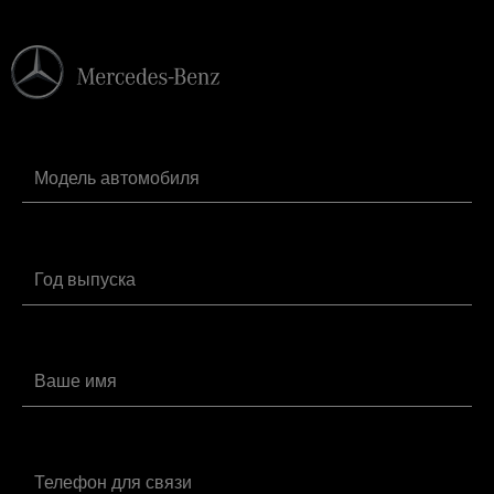
Замена салонного фильтра Мерседес-
от 1160 руб.
Бенц CLC
Замена сальника коленвала
от 9800 руб.
Мерседес-Бенц CLC
Замена сальника распредвала CLC
от 3400 руб.
Замена свечей зажигания Мерседес-
от 1480 руб.
Бенц CLC
Замена топливного фильтра
от 2440 руб.
Мерседес-Бенц CLC
Замена тормозной жидкости
от 2120 руб.
Мерседес-Бенц CLC
Замена шаровой опоры Мерседес-
от 1800 руб.
Бенц CLC
Заправка автокондиционера
от 2240 руб.
Мерседес-Бенц CLC
Компьютерная диагностика CLC
от 3840 руб.
Плановое ТО Мерседес-Бенц CLC
от 3800 руб.