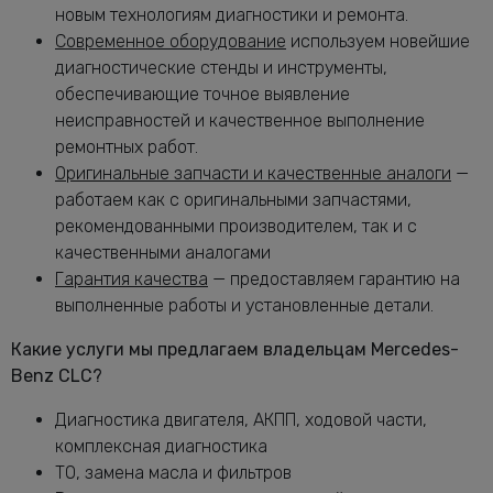
Замена масла в раздатке Мерседес-
новым технологиям диагностики и ремонта.
от 1160 руб.
Бенц CLC
Современное оборудование
используем новейшие
Замена масляного насоса Мерседес-
диагностические стенды и инструменты,
от 5320 руб.
Бенц CLC
обеспечивающие точное выявление
Замена масляного фильтра Мерседес-
неисправностей и качественное выполнение
от 2400 руб.
Бенц CLC
ремонтных работ.
Замена опоры амортизатора CLC
от 2760 руб.
Оригинальные запчасти и качественные аналоги
—
работаем как с оригинальными запчастями,
Замена переднего сальника
от 7400 руб.
рекомендованными производителем, так и с
коленвала CLC
качественными аналогами
Замена передних амортизаторов
от 3400 руб.
Гарантия качества
— предоставляем гарантию на
Мерседес-Бенц CLC
выполненные работы и установленные детали.
Замена передних тормозных дисков
от 1160 руб.
Мерседес-Бенц CLC
Какие услуги мы предлагаем владельцам Mercedes-
Замена передних тормозных колодок
от 2240 руб.
Benz CLC?
Мерседес-Бенц CLC
Замена подушек двигателя CLC
Диагностика двигателя, АКПП, ходовой части,
от 5000 руб.
комплексная диагностика
Замена подшипника генератора
от 6600 руб.
ТО, замена масла и фильтров
Мерседес-Бенц CLC